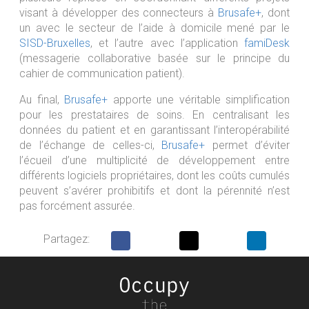
visant à développer des connecteurs à
Brusafe+
, dont
un avec le secteur de l’aide à domicile mené par le
SISD-Bruxelles
, et l’autre avec l’application
famiDesk
(messagerie collaborative basée sur le principe du
cahier de communication patient).
Au final,
Brusafe+
apporte une véritable simplification
pour les prestataires de soins. En centralisant les
données du patient et en garantissant l’interopérabilité
de l’échange de celles-ci,
Brusafe+
permet d’éviter
l’écueil d’une multiplicité de développement entre
différents logiciels propriétaires, dont les coûts cumulés
peuvent s’avérer prohibitifs et dont la pérennité n’est
pas forcément assurée.
Partagez: