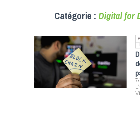
Catégorie :
Digital fo
T
D
d
p
7
L
V