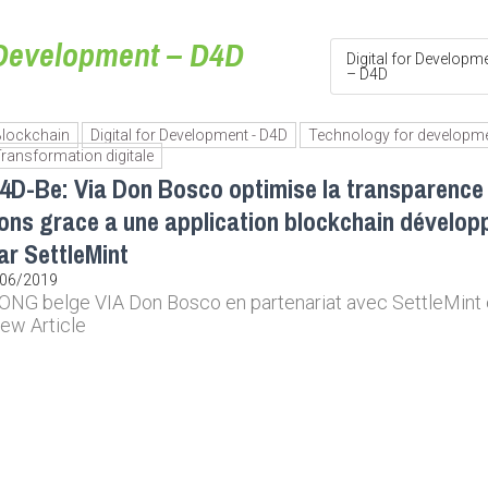
r Development – D4D
Digital for Developm
– D4D
Blockchain
Digital for Development - D4D
Technology for developm
ransformation digitale
4D-Be: Via Don Bosco optimise la transparence
ons grace a une application blockchain dévelop
ar SettleMint
/06/2019
’ONG belge VIA Don Bosco en partenariat avec SettleMint et
iew Article